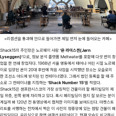
<리셉션을 통과해 안으로 들어가면 제일 먼저 눈에 들어오는 카페>
Shack15의 주인장은 노르웨이 사람
‘욘 라이스겐(Jørn
Lyseggen)’
으로, 정보 분석 플랫폼 Meltwater를 포함해 다섯 번의 창
업을 한 연쇄 창업자다. 1968년 서울 명동에서 태어나 어린 시절 노르웨
이로 입양된 욘이 20대 후반에 처음 사업을 시작했던 장소는 오슬로의
한 조선소 야드에 방치된 빈 컨테이너였다. 그래서 법인 등록을 할 때 주
소로 그 컨테이너를 지칭하는
‘Shack Number 15’
를 적었다.
Shack15은 샌프란시스코의 가장 상징적인 건물이라 할 페리빌딩의 제
일 위층, 왼쪽 윙에 자리하고 있다. 혹시 페리빌딩이 뭔지 잘 모르는 분이
계실까 봐 120년 전 동영상에서 캡처한 이미지를 보여드린다. 마켓스트
리트를 서행하는 전차에서 찍은 이 사진의 정중앙에 있는 첨탑 건물이 페
리빌딩이다. 우리식으로 하면 여객선 터미널이고, 현재 모습도 비교하시