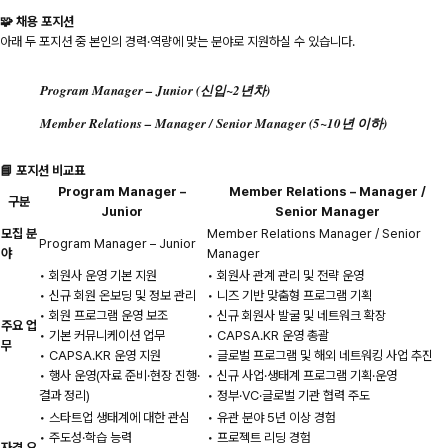
🧩 채용 포지션
아래 두 포지션 중 본인의 경력·역량에 맞는 분야로 지원하실 수 있습니다.
Program Manager – Junior (신입~2년차)
Member Relations – Manager / Senior Manager (5~10년 이하)
📘 포지션 비교표
Program Manager –
Member Relations – Manager /
구분
Junior
Senior Manager
모집 분
Member Relations Manager / Senior
Program Manager – Junior
야
Manager
• 회원사 운영 기본 지원
• 회원사 관계 관리 및 전략 운영
• 신규 회원 온보딩 및 정보 관리
• 니즈 기반 맞춤형 프로그램 기획
• 회원 프로그램 운영 보조
• 신규 회원사 발굴 및 네트워크 확장
주요 업
• 기본 커뮤니케이션 업무
• CAPSA.KR 운영 총괄
무
• CAPSA.KR 운영 지원
• 글로벌 프로그램 및 해외 네트워킹 사업 추진
• 행사 운영(자료 준비·현장 진행·
• 신규 사업·생태계 프로그램 기획·운영
결과 정리)
• 정부·VC·글로벌 기관 협력 주도
• 스타트업 생태계에 대한 관심
• 유관 분야 5년 이상 경험
• 주도성·학습 능력
• 프로젝트 리딩 경험
자격 요