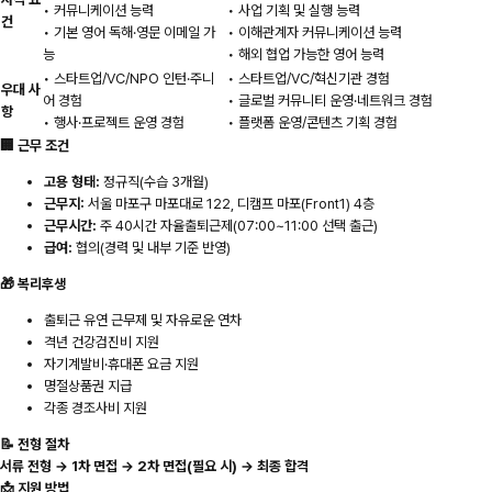
• 커뮤니케이션 능력
• 사업 기획 및 실행 능력
건
• 기본 영어 독해·영문 이메일 가
• 이해관계자 커뮤니케이션 능력
능
• 해외 협업 가능한 영어 능력
• 스타트업/VC/NPO 인턴·주니
• 스타트업/VC/혁신기관 경험
우대 사
어 경험
• 글로벌 커뮤니티 운영·네트워크 경험
항
• 행사·프로젝트 운영 경험
• 플랫폼 운영/콘텐츠 기획 경험
🏢 근무 조건
고용 형태:
정규직(수습 3개월)
근무지:
서울 마포구 마포대로 122, 디캠프 마포(Front1) 4층
근무시간:
주 40시간 자율출퇴근제(07:00~11:00 선택 출근)
급여:
협의(경력 및 내부 기준 반영)
🎁 복리후생
출퇴근 유연 근무제 및 자유로운 연차
격년 건강검진비 지원
자기계발비·휴대폰 요금 지원
명절상품권 지급
각종 경조사비 지원
📝 전형 절차
서류 전형 → 1차 면접 → 2차 면접(필요 시) → 최종 합격
📩 지원 방법