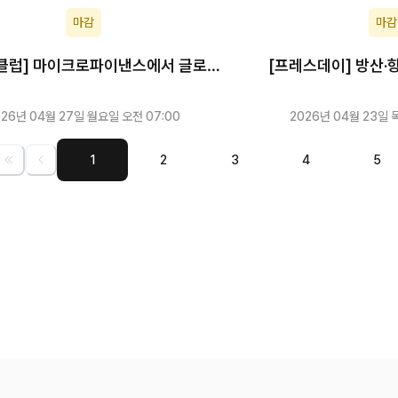
마감
마감
클럽] 마이크로파이낸스에서 글로벌
[프레스데이] 방산·
핀테크로
026년 04월 27일 월요일 오전 07:00
2026년 04월 23일 
1
2
3
4
5