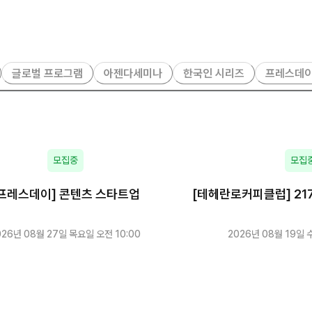
글로벌 프로그램
아젠다세미나
한국인 시리즈
프레스데
모집중
모집
프레스데이] 콘텐츠 스타트업
[테헤란로커피클럽] 217
운 관계: AI 컴
026년 08월 27일 목요일 오전 10:00
2026년 08월 19일 