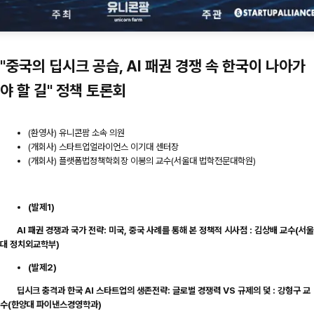
"중국의 딥시크 공습, AI 패권 경쟁 속 한국이 나아가
야 할 길" 정책 토론회
(환영사) 유니콘팜 소속 의원
(개회사) 스타트업얼라이언스 이기대 센터장
(개회사) 플랫폼법정책학회장 이봉의 교수(서울대 법학전문대학원)
(발제1)
AI 패권 경쟁과 국가 전략: 미국, 중국 사례를 통해 본 정책적 시사점 : 김상배 교수(서울
대 정치외교학부)
(발제2)
딥시크 충격과 한국 AI 스타트업의 생존전략: 글로벌 경쟁력 VS 규제의 덫 : 강형구 교
수(한양대 파이낸스경영학과)