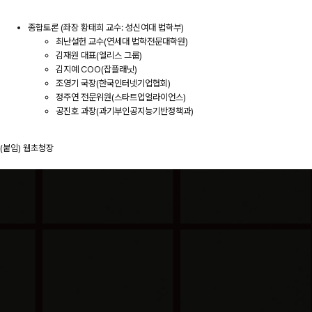
종합토론 (좌장 황태희 교수: 성신여대 법학부)
최난설헌 교수(연세대 법학전문대학원)
김재원 대표(엘리스 그룹)
김지예 COO(잡플래닛)
조영기 국장(한국인터넷기업협회)
정주연 전문위원(스타트업얼라이언스)
공진호 과장(과기부인공지능기반정책과)
(붙임) 웹초청장