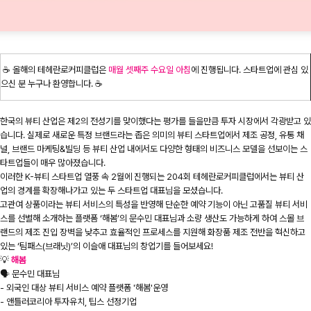
☕️ 올해의 테헤란로커피클럽은
매월 셋째주 수요일 아침
에 진행됩니다. 스타트업에 관심 있
으신 분 누구나 환영합니다. ☕️
한국의 뷰티 산업은 제2의 전성기를 맞이했다는 평가를 들을만큼 투자 시장에서 각광받고 있
습니다. 실제로 새로운 특정 브랜드라는 좁은 의미의 뷰티 스타트업에서 제조 공정, 유통 채
널, 브랜드 마케팅&빌딩 등 뷰티 산업 내에서도 다양한 형태의 비즈니스 모델을 선보이는 스
타트업들이 매우 많아졌습니다.
이러한 K-뷰티 스타트업 열풍 속 2월에 진행되는 204회 테헤란로커피클럽에서는 뷰티 산
업의 경계를 확장해나가고 있는 두 스타트업 대표님을 모셨습니다.
고관여 상품이라는 뷰티 서비스의 특성을 반영해 단순한 예약 기능이 아닌 고품질 뷰티 서비
스를 선별해 소개하는 플랫폼 ‘해봄’의 문수민 대표님과 소량 생산도 가능하게 하여 스몰 브
랜드의 제조 진입 장벽을 낮추고 효율적인 프로세스를 지원해 화장품 제조 전반을 혁신하고
있는 ‘팀패스(브래닛)’의 이슬애 대표님의 창업기를 들어보세요!
💡
해봄
🗣️ 문수민 대표님
- 외국인 대상 뷰티 서비스 예약 플랫폼 '해봄'운영
- 앤틀러코리아 투자유치, 팁스 선정기업