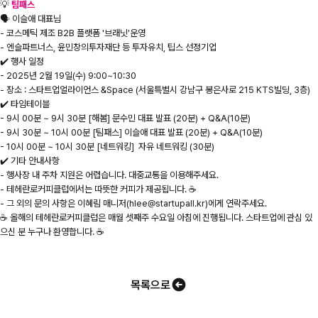
💡
팀패스
🗣️ 이슬애 대표님
- 코스메틱 제조 B2B 플랫폼 '브래닛'운영
- 엔슬파트너스, 윤민창의투자재단 등 투자유치, 팁스 선정기업
✔️ 행사 일정
- 2025년 2월 19일(수) 9:00~10:30
- 장소 : 스타트업얼라이언스 &Space (서울특별시 강남구 봉은사로 215 KTS빌딩, 3층)
✔️ 타임테이블
- 9시 00분 ~ 9시 30분 [해봄] 문수민 대표 발표 (20분) + Q&A(10분)
- 9시 30분 ~ 10시 00분 [팀패스] 이슬애 대표 발표 (20분) + Q&A(10분)
- 10시 00분 ~ 10시 30분 [네트워킹] 자유 네트워킹 (30분)
✔️ 기타 안내사항
- 행사장 내 주차 지원은 어렵습니다. 대중교통을 이용해주세요.
- 테헤란로커피클럽에서는 따뜻한 커피가 제공됩니다. ☕️
- 그 외의 문의 사항은 이혜림 매니저(hlee@startupall.kr)에게 연락주세요.
☕️ 올해의 테헤란로커피클럽은 매월 셋째주 수요일 아침에 진행됩니다. 스타트업에 관심 있
으신 분 누구나 환영합니다. ☕️
목록으로