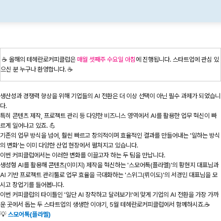
☕️ 올해의 테헤란로커피클럽은
매월 셋째주 수요일 아침
에 진행됩니다. 스타트업에 관심 있
으신 분 누구나 환영합니다. ☕️
생산성과 경쟁력 향상을 위해 기업들의 AI 전환은 더 이상 선택이 아닌 필수 과제가 되었습니
다.
특히 콘텐츠 제작, 프로젝트 관리 등 다양한 비즈니스 영역에서 AI를 활용한 업무 혁신이 빠
르게 일어나고 있죠. 💪
기존의 업무 방식을 넘어, 훨씬 빠르고 창의적이며 효율적인 결과를 만들어내는 '일하는 방식
의 변화'는 이미 다양한 산업 현장에서 펼쳐지고 있습니다.
이번 커피클럽에서는 이러한 변화를 이끌고자 하는 두 팀을 만납니다.
생성형 AI를 활용해 콘텐츠(이미지) 제작을 혁신하는 '스모어톡(플라멜)'의 황현지 대표님과
AI 기반 프로젝트 관리툴로 업무 효율을 극대화하는 '스위그(뤼이도)'의 서경민 대표님을 모
시고 창업기를 들어봅니다.
이번 커피클럽의 타이틀인 '일단 AI 장착하고 달려보기!'에 맞게 기업의 AI 전환을 가장 가까
운 곳에서 돕는 두 스타트업의 생생한 이야기, 5월 테헤란로커피클럽에서 함께하시죠.☕️
💡
스모어톡(플라멜)