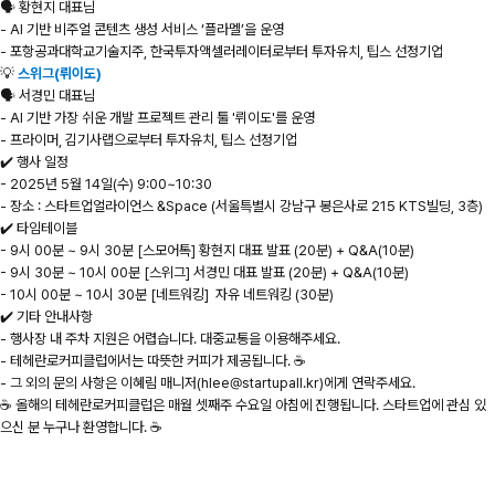
🗣️ 황현지 대표님
- AI 기반 비주얼 콘텐츠 생성 서비스 ‘플라멜’을 운영
- 포항공과대학교기술지주, 한국투자액셀러레이터로부터 투자유치, 팁스 선정기업
💡
스위그(뤼이도)
🗣️ 서경민 대표님
- AI 기반 가장 쉬운 개발 프로젝트 관리 툴 '뤼이도'를 운영
- 프라이머, 김기사랩으로부터 투자유치, 팁스 선정기업
✔️ 행사 일정
- 2025년 5월 14일(수) 9:00~10:30
- 장소 : 스타트업얼라이언스 &Space (서울특별시 강남구 봉은사로 215 KTS빌딩, 3층)
✔️ 타임테이블
- 9시 00분 ~ 9시 30분 [스모어톡] 황현지 대표 발표 (20분) + Q&A(10분)
- 9시 30분 ~ 10시 00분 [스위그] 서경민 대표 발표 (20분) + Q&A(10분)
- 10시 00분 ~ 10시 30분 [네트워킹] 자유 네트워킹 (30분)
✔️ 기타 안내사항
- 행사장 내 주차 지원은 어렵습니다. 대중교통을 이용해주세요.
- 테헤란로커피클럽에서는 따뜻한 커피가 제공됩니다. ☕️
- 그 외의 문의 사항은 이혜림 매니저(hlee@startupall.kr)에게 연락주세요.
☕️ 올해의 테헤란로커피클럽은 매월 셋째주 수요일 아침에 진행됩니다. 스타트업에 관심 있
으신 분 누구나 환영합니다. ☕️