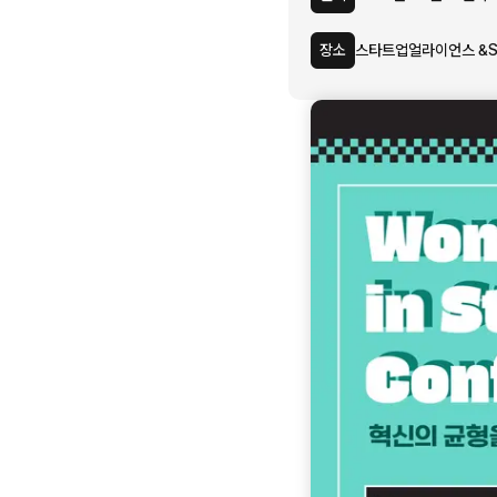
장소
스타트업얼라이언스 &S