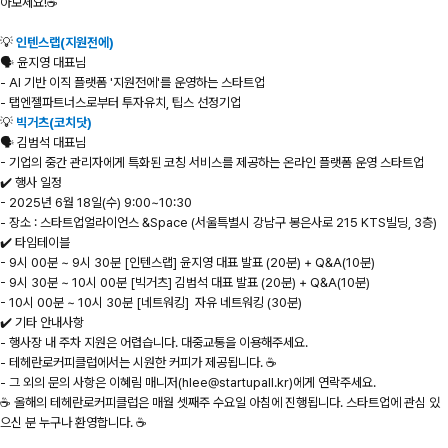
아보세요!☕️
💡
인텐스랩(지원전에)
🗣️ 윤지영 대표님
- AI 기반 이직 플랫폼 '지원전에'를 운영하는 스타트업
- 탭엔젤파트너스로부터 투자유치, 팁스 선정기업
💡
빅거츠(코치닷)
🗣️ 김범석 대표님
- 기업의 중간 관리자에게 특화된 코칭 서비스를 제공하는 온라인 플랫폼 운영 스타트업
✔️ 행사 일정
- 2025년 6월 18일(수) 9:00~10:30
- 장소 : 스타트업얼라이언스 &Space (서울특별시 강남구 봉은사로 215 KTS빌딩, 3층)
✔️ 타임테이블
- 9시 00분 ~ 9시 30분 [인텐스랩] 윤지영 대표 발표 (20분) + Q&A(10분)
- 9시 30분 ~ 10시 00분 [빅거츠] 김범석 대표 발표 (20분) + Q&A(10분)
- 10시 00분 ~ 10시 30분 [네트워킹] 자유 네트워킹 (30분)
✔️ 기타 안내사항
- 행사장 내 주차 지원은 어렵습니다. 대중교통을 이용해주세요.
- 테헤란로커피클럽에서는 시원한 커피가 제공됩니다. ☕️
- 그 외의 문의 사항은 이혜림 매니저(hlee@startupall.kr)에게 연락주세요.
☕️ 올해의 테헤란로커피클럽은 매월 셋째주 수요일 아침에 진행됩니다. 스타트업에 관심 있
으신 분 누구나 환영합니다. ☕️