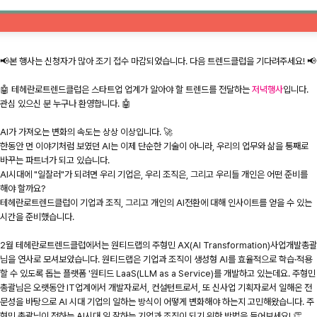
📢본 행사는 신청자가 많아 조기 접수 마감되었습니다. 다음 트렌드클럽을 기다려주세요! 📢
🤖 테헤란로트렌드클럽은 스타트업 업계가 알아야 할 트렌드를 전달하는
저녁행사
입니다.
관심 있으신 분 누구나 환영합니다. 🤖
AI가 가져오는 변화의 속도는 상상 이상입니다. 🚀
한동안 먼 이야기처럼 보였던 AI는 이제 단순한 기술이 아니라, 우리의 업무와 삶을 통째로
바꾸는 파트너가 되고 있습니다.
AI시대에 "일잘러"가 되려면 우리 기업은, 우리 조직은, 그리고 우리들 개인은 어떤 준비를
해야 할까요?
테헤란로트렌드클럽이 기업과 조직, 그리고 개인의 AI전환에 대해 인사이트를 얻을 수 있는
시간을 준비했습니다.
2월 테헤란로트렌드클럽에서는 원티드랩의 주형민 AX(AI Transformation)사업개발총괄
님을 연사로 모셔보았습니다. 원티드랩은 기업과 조직이 생성형 AI를 효율적으로 학습·적용
할 수 있도록 돕는 플랫폼 '원티드 LaaS(LLM as a Service)를 개발하고 있는데요. 주형민
총괄님은 오랫동안 IT업계에서 개발자로서, 컨설턴트로서, 또 신사업 기획자로서 일해온 전
문성을 바탕으로 AI 시대 기업의 일하는 방식이 어떻게 변화해야 하는지 고민해왔습니다. 주
형민 총괄님이 전하는 AI시대 일 잘하는 기업과 조직이 되기 위한 방법을 들어보세요! 👏