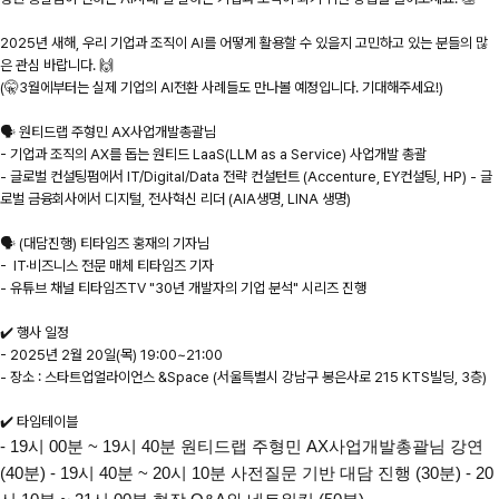
2025년 새해, 우리 기업과 조직이 AI를 어떻게 활용할 수 있을지 고민하고 있는 분들의 많
은 관심 바랍니다. 🙌
(🤫3월에부터는 실제 기업의 AI전환 사례들도 만나볼 예정입니다. 기대해주세요!)
🗣️ 원티드랩 주형민 AX사업개발총괄님
- 기업과 조직의 AX를 돕는 원티드 LaaS(LLM as a Service) 사업개발 총괄
- 글로벌 컨설팅펌에서 IT/Digital/Data 전략 컨설턴트 (Accenture, EY컨설팅, HP) - 글
로벌 금융회사에서 디지털, 전사혁신 리더 (AIA생명, LINA 생명)
🗣️ (대담진행) 티타임즈 홍재의 기자님
- IT·비즈니스 전문 매체 티타임즈 기자
- 유튜브 채널 티타임즈TV "30년 개발자의 기업 분석" 시리즈 진행
✔️ 행사 일정
- 2025년 2월 20일(목) 19:00~21:00
- 장소 : 스타트업얼라이언스 &Space (서울특별시 강남구 봉은사로 215 KTS빌딩, 3층)
✔️ 타임테이블
- 19시 00분 ~ 19시 40분 원티드랩 주형민 AX사업개발총괄님 강연
(40분) - 19시 40분 ~ 20시 10분 사전질문 기반 대담 진행 (30분) - 20