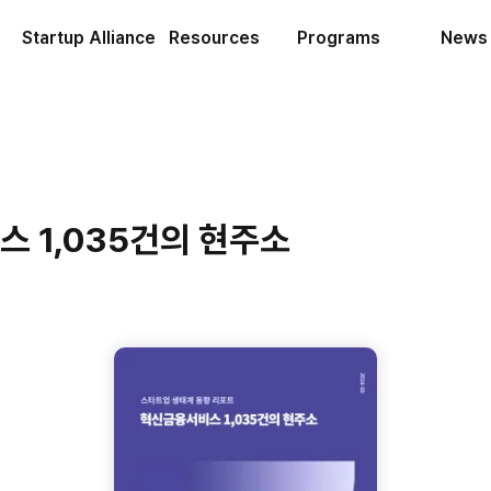
Startup Alliance
Resources
Programs
News
 1,035건의 현주소